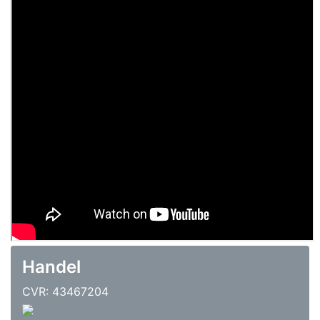
Handel
CVR: 43467204